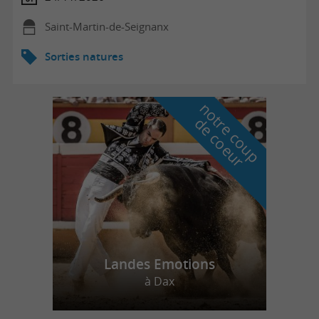
Saint-Martin-de-Seignanx
Sorties natures
n
o
t
e
c
o
u
p
e
c
o
e
u
r
d
r
Landes Emotions
à Dax