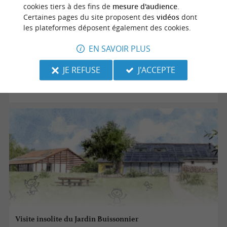
Ateliers au Jardin Buissonnier
cookies tiers à des fins de
mesure d'audience
.
Certaines pages du site proposent des
vidéos
dont
les plateformes déposent également des cookies.
19/08/2026
EN SAVOIR PLUS
Saint-Martin-de-Seignanx
JE REFUSE
J'ACCEPTE
Sorties natures
Visite insolite du Jardin Buissonnier