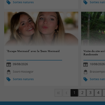
Sorties natures
Sorties na
"Escape Mermaid" avec la Team Mermaid
Visite du site ar
Randonnée
09/08/2026
10/08/2026
Soort-Hossegor
Brassempo
Sorties natures
Sorties na
1
2
3
4