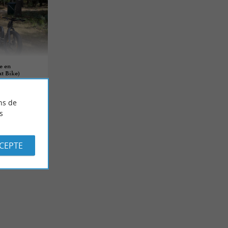
e en
at Bike)
ns de
s
CCEPTE