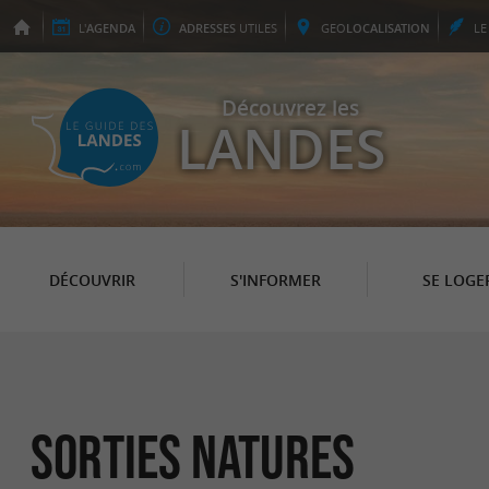
L'
AGENDA
ADRESSES
UTILES
GEO
LOCALISATION
L
Découvrez les
LANDES
DÉCOUVRIR
S'INFORMER
SE LOGE
Sorties natures