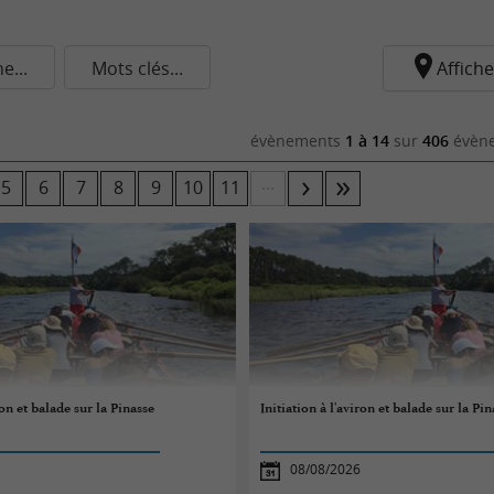
...
Mots clés...
Affiche
évènements
1 à 14
sur
406
évène
...
5
6
7
8
9
10
11
ron et balade sur la Pinasse
Initiation à l'aviron et balade sur la Pin
08/08/2026