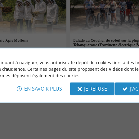
erie Apis Mellona
Balade au Coucher du soleil sur la plag
Tchanquaroue (Trottinette électrique F
08/08/2026
inuant à naviguer, vous autorisez le dépôt de cookies tiers à des fi
aremne
Mimizan
 d'audience
. Certaines pages du site proposent des
vidéos
dont le
ormes déposent également des cookies.
tures
Sorties natures
EN SAVOIR PLUS
JE REFUSE
J'A