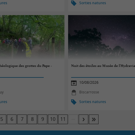
tures
Sorties natures
chéologique des grottes du Pape -
Nuit des étoiles au Musée de l'Hydravi
10/08/2026
uy
Biscarrosse
tures
Sorties natures
...
5
6
7
8
9
10
11