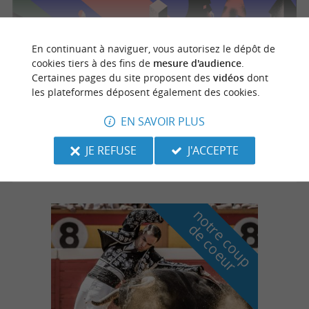
En continuant à naviguer, vous autorisez le dépôt de
Journées européennes du patrimoine
cookies tiers à des fins de
mesure d'audience
.
Certaines pages du site proposent des
vidéos
dont
les plateformes déposent également des cookies.
19/09/2026 au 20/09/2026
EN SAVOIR PLUS
Sorde-l'Abbaye
JE REFUSE
J'ACCEPTE
Patrimoine
n
o
t
e
c
o
u
p
e
c
o
e
u
r
d
r