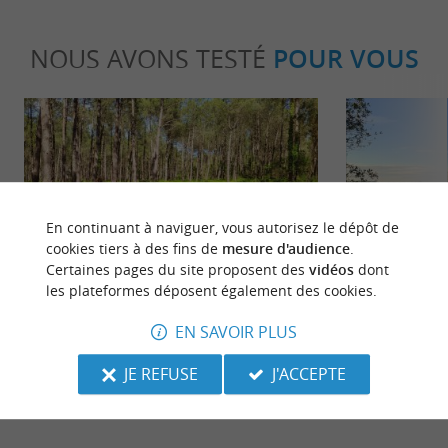
NOUS AVONS TESTÉ
POUR VOUS
En continuant à naviguer, vous autorisez le dépôt de
Incontournable
Détente
cookies tiers à des fins de
mesure d'audience
.
Certaines pages du site proposent des
vidéos
dont
les plateformes déposent également des cookies.
Vieux-Boucau-les-Bains : à la
Le Top des La
EN SAVOIR PLUS
découverte de la forêt landaise
baigner et pa
famille
JE REFUSE
J'ACCEPTE
23 m - Vieux-Boucau-les-Bains
6,8 km - 