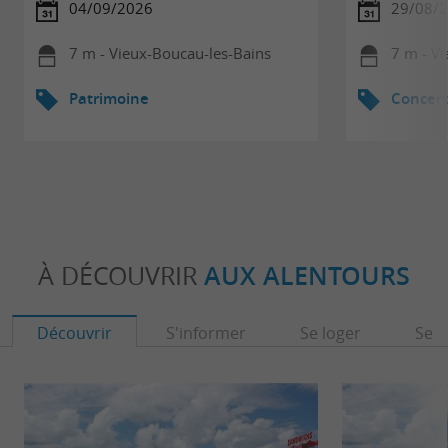
04/09/2026
29/08/
7 m - Vieux-Boucau-les-Bains
7 m - V
Patrimoine
Concert
À DÉCOUVRIR
AUX ALENTOURS
Découvrir
S'informer
Se loger
Se r