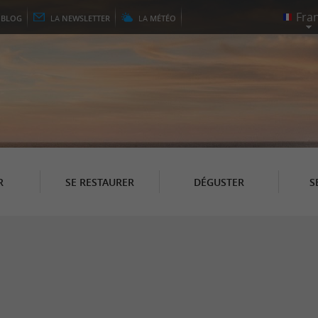
E
BLOG
LA
NEWSLETTER
LA
MÉTÉO
R
SE RESTAURER
DÉGUSTER
S