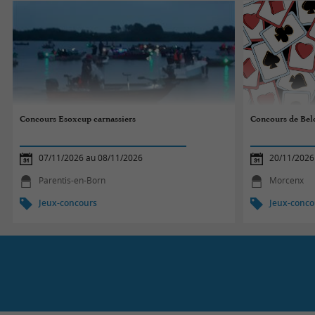
Concours Esoxcup carnassiers
Concours de Bel
07/11/2026 au 08/11/2026
20/11/2026
Parentis-en-Born
Morcenx
Jeux-concours
Jeux-conco