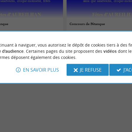
anque
Concours de Pétanque
26/08/2026
inuant à naviguer, vous autorisez le dépôt de cookies tiers à des fi
Aureilhan
 d'audience
. Certaines pages du site proposent des
vidéos
dont le
ormes déposent également des cookies.
urs
Jeux-concours
EN SAVOIR PLUS
JE REFUSE
J'A