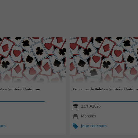
ote - Amitiés d'Automne
Concours de Belote - Amitiés d'Autom
23/10/2026
Morcenx
urs
Jeux-concours