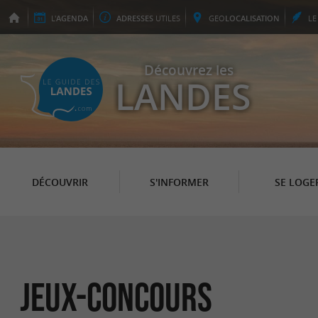
L'
AGENDA
ADRESSES
UTILES
GEO
LOCALISATION
L
Découvrez les
LANDES
DÉCOUVRIR
S'INFORMER
SE LOGE
Jeux-concours