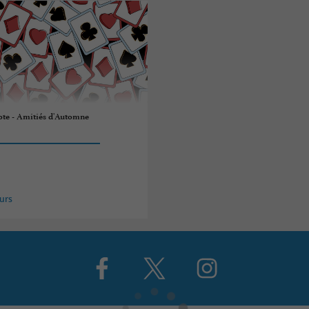
ote - Amitiés d'Automne
urs