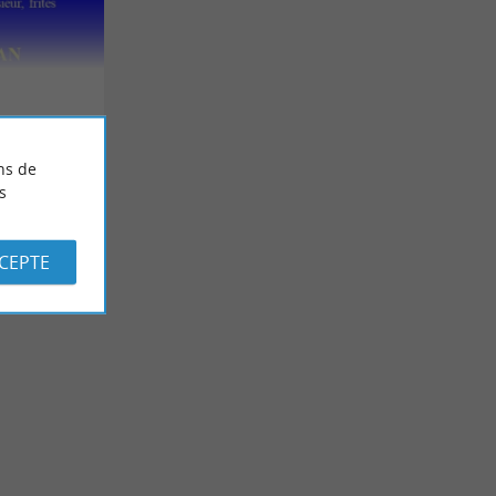
ns de
s
CCEPTE