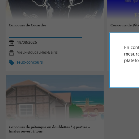
Concours de Cocardes
Concours de Pét
19/08/2026
19/08/2026
En cont
Vieux-Boucau-les-Bains
Aureilhan
mesure
platef
Jeux-concours
Jeux-conco
Concours de pétanque en doublettes / 4 parties +
finales ouvert à tous