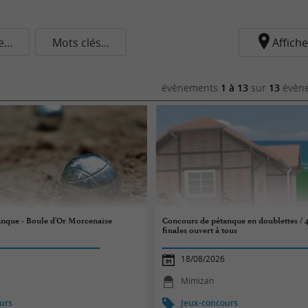
..
Mots clés...
Affiche
évènements
1 à 13
sur
13
évène
anque - Boule d'Or Morcenaise
Concours de pétanque en doublettes / 4
finales ouvert à tous
18/08/2026
Mimizan
urs
Jeux-concours