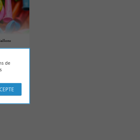
Ballons
ns de
s
CCEPTE