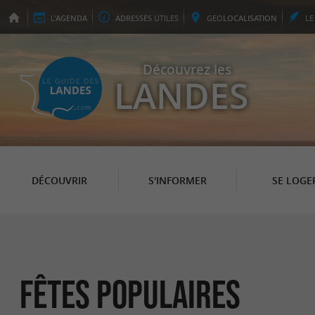
L'
AGENDA
ADRESSES
UTILES
GEO
LOCALISATION
L
Découvrez les
LANDES
DÉCOUVRIR
S'INFORMER
SE LOGE
Fêtes populaires