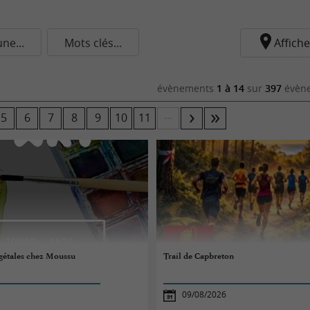
e...
Mots clés...
Affiche
évènements
1 à 14
sur
397
évène
...
5
6
7
8
9
10
11
égétales chez Moussu
Trail de Capbreton
09/08/2026