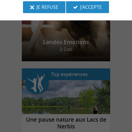
JE REFUSE
J'ACCEPTE
Landes Emotions
à Dax
Top expériences
Une pause nature aux Lacs de
Nerbis