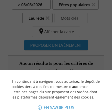
> 08/08/2026
Fêtes populaires
Laurède
Mots clés...
Afficher la carte
PROPOSER UN ÉVÈNEMENT
Aucun résultats pour les critères de
recherche demandés...
En continuant à naviguer, vous autorisez le dépôt de
cookies tiers à des fins de
mesure d'audience
.
Certaines pages du site proposent des
vidéos
dont
n
o
t
e
c
o
u
p
e
c
o
e
u
les plateformes déposent également des cookies.
r
d
r
EN SAVOIR PLUS