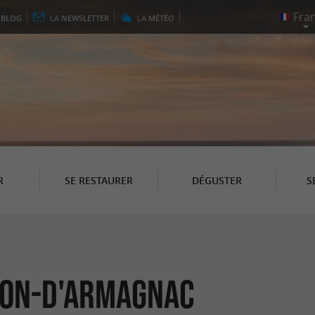
E
BLOG
LA
NEWSLETTER
LA
MÉTÉO
R
SE RESTAURER
DÉGUSTER
S
éon-d'Armagnac