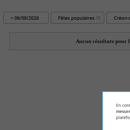
> 06/08/2026
Fêtes populaires
Créon-
Aucun résultats pour l
En cont
mesure
platef