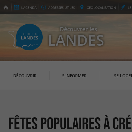
L'
AGENDA
ADRESSES
UTILES
GEO
LOCALISATION
L
Découvrez les
LANDES
DÉCOUVRIR
S'INFORMER
SE LOGE
Fêtes populaires à Cr