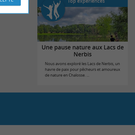
Top expériences
Une pause nature aux Lacs de
Nerbis
Nous avons exploré les Lacs de Nerbis, un
havre de paix pour pêcheurs et amoureux
de nature en Chalosse. ...