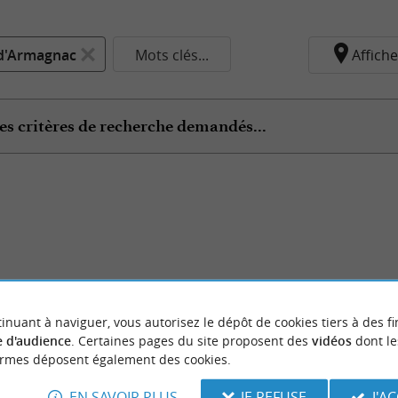
d'Armagnac
Mots clés...
Affiche
es critères de recherche demandés...
inuant à naviguer, vous autorisez le dépôt de cookies tiers à des fi
 d'audience
. Certaines pages du site proposent des
vidéos
dont le
ormes déposent également des cookies.
EN SAVOIR PLUS
JE REFUSE
J'A