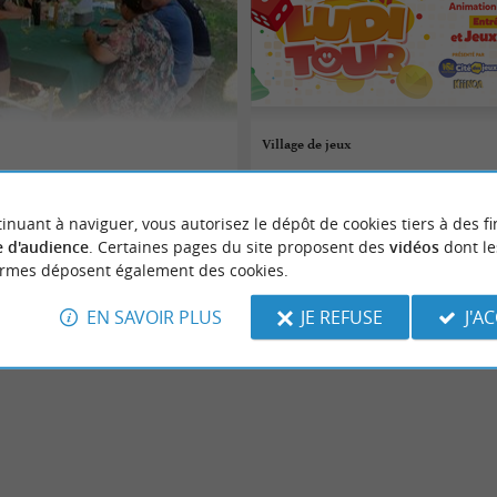
Village de jeux
07/08/2026
inuant à naviguer, vous autorisez le dépôt de cookies tiers à des fi
Biscarrosse
 d'audience
. Certaines pages du site proposent des
vidéos
dont le
ormes déposent également des cookies.
aires
Fêtes populaires
EN SAVOIR PLUS
JE REFUSE
J'A