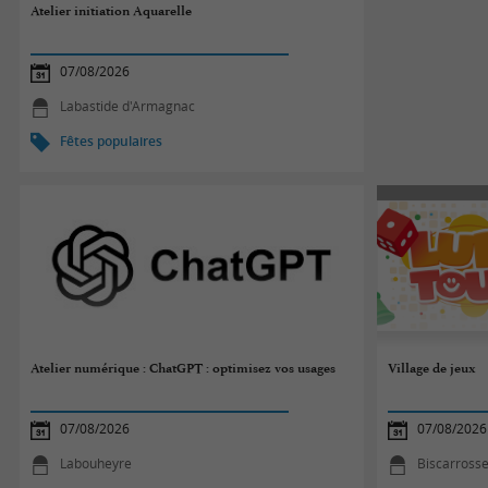
Atelier initiation Aquarelle
07/08/2026
Labastide d'Armagnac
Fêtes populaires
Atelier numérique : ChatGPT : optimisez vos usages
Village de jeux
07/08/2026
07/08/2026
Labouheyre
Biscarross