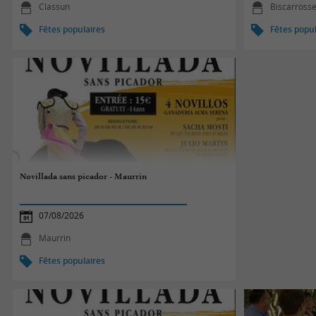
Classun
Biscarross
Fêtes populaires
Fêtes popul
Novillada sans picador - Maurrin
07/08/2026
Maurrin
Fêtes populaires