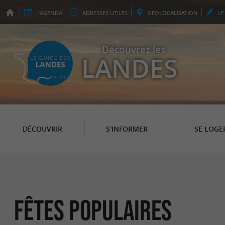
L'
AGENDA
ADRESSES
UTILES
GEO
LOCALISATION
L
Découvrez les
LANDES
DÉCOUVRIR
S'INFORMER
SE LOGE
Fêtes populaires