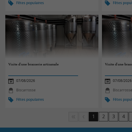
Fêtes populaires
Fêtes popul
Visite d'une brasserie artisanale
Visite d'une bras
07/08/2026
07/08/2026
Biscarrosse
Biscarross
Fêtes populaires
Fêtes popul
1
2
3
4