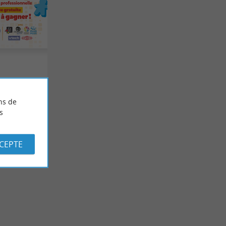
ns de
s
CCEPTE