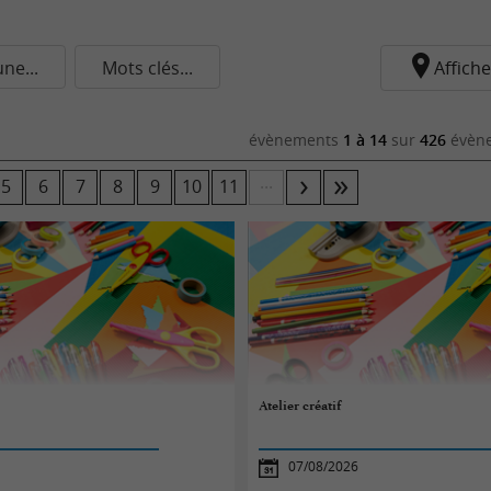
e...
Mots clés...
Affiche
évènements
1 à 14
sur
426
évène
...
5
6
7
8
9
10
11
Atelier créatif
07/08/2026