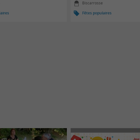
e
Biscarrosse
aires
Fêtes populaires