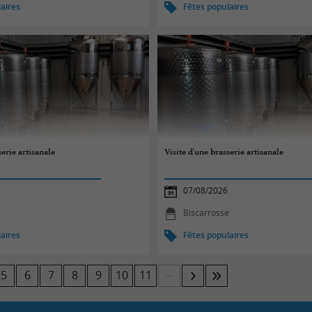
aires
Fêtes populaires
serie artisanale
Visite d'une brasserie artisanale
07/08/2026
e
Biscarrosse
aires
Fêtes populaires
...
5
6
7
8
9
10
11