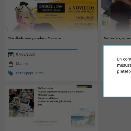
Novillada sans picador - Maurrin
Soirée Vigneron
07/08/2026
07/08/2026
En cont
Maurrin
Pimbo
mesure
platef
Fêtes populaires
Fêtes popul