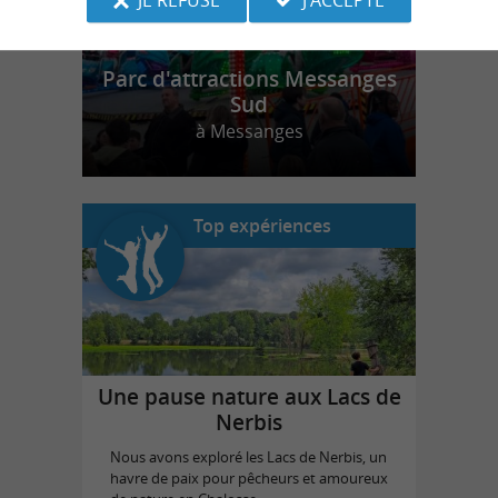
Parc d'attractions Messanges
Sud
à Messanges
Top expériences
Une pause nature aux Lacs de
Nerbis
Nous avons exploré les Lacs de Nerbis, un
havre de paix pour pêcheurs et amoureux