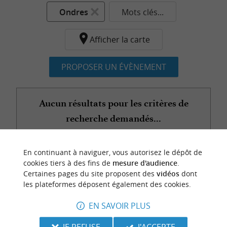
Ondres
Mots clés...
Afficher la carte
PROPOSER UN ÉVÈNEMENT
Aucun résultats pour les critères de
recherche demandés...
En continuant à naviguer, vous autorisez le dépôt de
n
o
t
e
c
o
u
p
e
c
o
e
u
cookies tiers à des fins de
mesure d'audience
.
r
d
r
Certaines pages du site proposent des
vidéos
dont
les plateformes déposent également des cookies.
EN SAVOIR PLUS
JE REFUSE
J'ACCEPTE