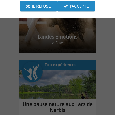
JE REFUSE
J'ACCEPTE
Landes Emotions
à Dax
Top expériences
Une pause nature aux Lacs de
Nerbis