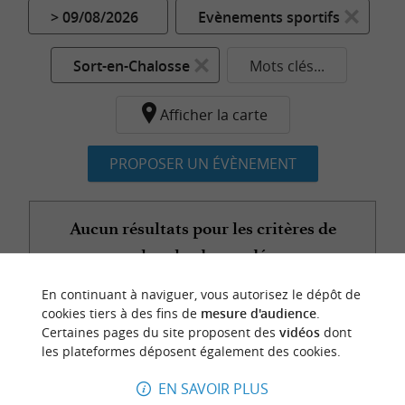
> 09/08/2026
Evènements sportifs
Sort-en-Chalosse
Mots clés...
Afficher la carte
PROPOSER UN ÉVÈNEMENT
Aucun résultats pour les critères de
recherche demandés...
En continuant à naviguer, vous autorisez le dépôt de
cookies tiers à des fins de
mesure d'audience
.
Certaines pages du site proposent des
vidéos
dont
n
o
t
e
c
o
u
p
e
c
o
e
u
les plateformes déposent également des cookies.
r
d
r
EN SAVOIR PLUS