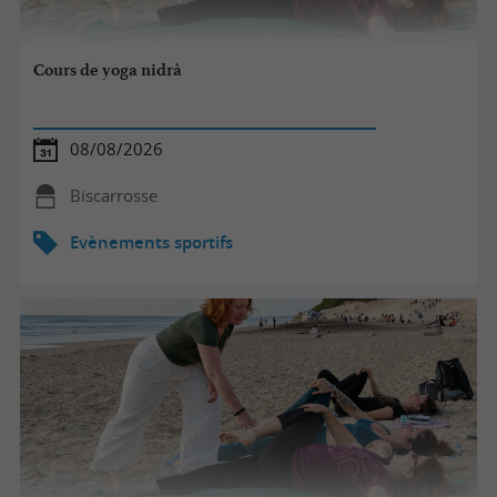
Cours de yoga nidrà
08/08/2026
Biscarrosse
Evènements sportifs