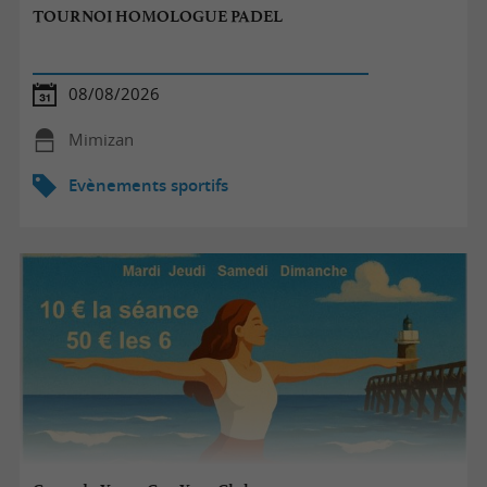
TOURNOI HOMOLOGUE PADEL
08/08/2026
Mimizan
Evènements sportifs