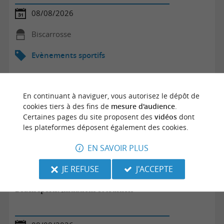
08/08/2026
Biscarrosse
Evènements sportifs
En continuant à naviguer, vous autorisez le dépôt de
cookies tiers à des fins de
mesure d'audience
.
Certaines pages du site proposent des
vidéos
dont
les plateformes déposent également des cookies.
EN SAVOIR PLUS
JE REFUSE
J'ACCEPTE
Beach sports: Initiations et tournois