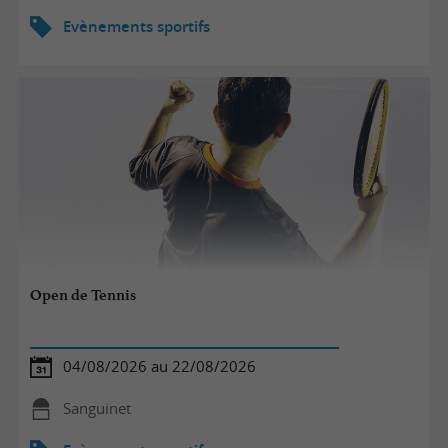
Evènements sportifs
Open de Tennis
04/08/2026 au 22/08/2026
Sanguinet