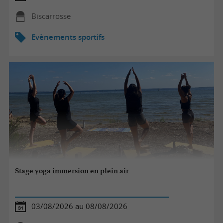
Biscarrosse
Evènements sportifs
Stage yoga immersion en plein air
03/08/2026 au 08/08/2026