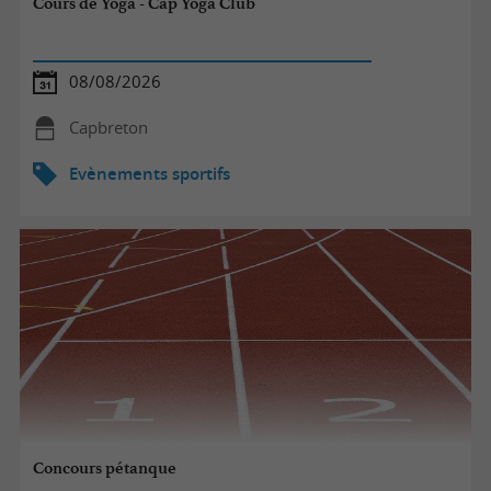
Cours de Yoga - Cap Yoga Club
08/08/2026
Capbreton
Evènements sportifs
Concours pétanque