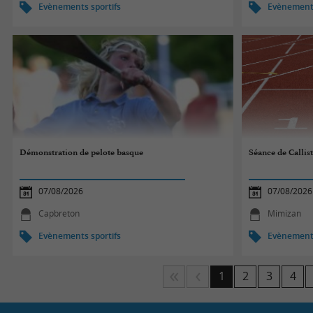
Evènements sportifs
Evènements
Démonstration de pelote basque
Séance de Callis
07/08/2026
07/08/2026
Capbreton
Mimizan
Evènements sportifs
Evènements
1
2
3
4