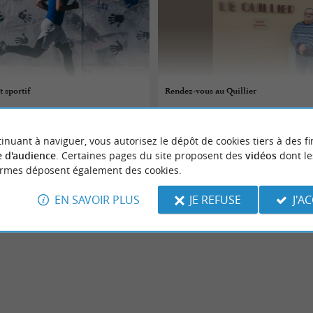
 sportif
Rendez-vous au Quillier
07/08/2026
inuant à naviguer, vous autorisez le dépôt de cookies tiers à des fi
e
Saint-Julien-d'Armagnac
 d'audience
. Certaines pages du site proposent des
vidéos
dont le
ormes déposent également des cookies.
 sportifs
Evènements sportifs
EN SAVOIR PLUS
JE REFUSE
J'A