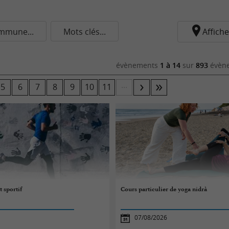
mmune...
Mots clés...
Affiche
évènements
1 à 14
sur
893
évène
...
5
6
7
8
9
10
11
 sportif
Cours particulier de yoga nidrà
07/08/2026