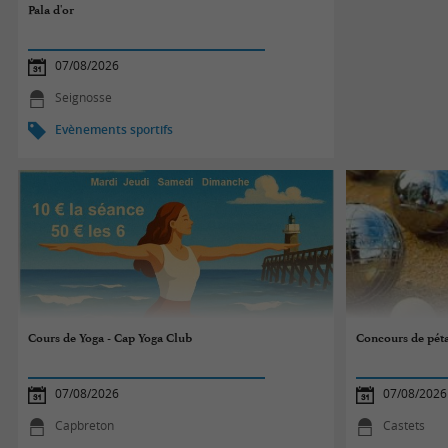
Pala d'or
07/08/2026
Seignosse
Evènements sportifs
Cours de Yoga - Cap Yoga Club
Concours de pét
07/08/2026
07/08/2026
Capbreton
Castets