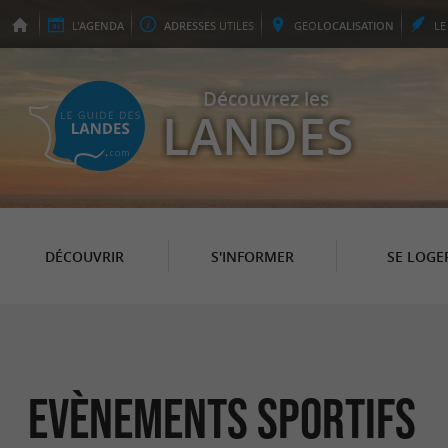
L'
AGENDA
ADRESSES
UTILES
GEO
LOCALISATION
L
Découvrez les
LANDES
DÉCOUVRIR
S'INFORMER
SE LOGE
Evènements sportifs