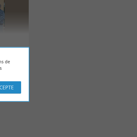
ns de
s
CCEPTE