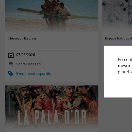
Hossegor Express
Espace ludique et
07/08/2026
07/08/2026
En cont
Soort-Hossegor
Biscarross
mesure
platef
Evènements sportifs
Evènements