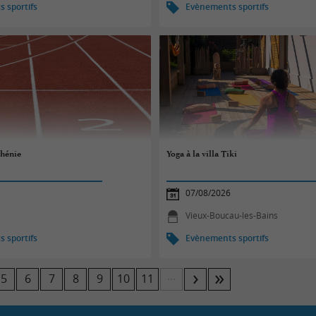
 sportifs
Evènements sportifs
thénie
Yoga à la villa Tiki
07/08/2026
Vieux-Boucau-les-Bains
 sportifs
Evènements sportifs
...
5
6
7
8
9
10
11