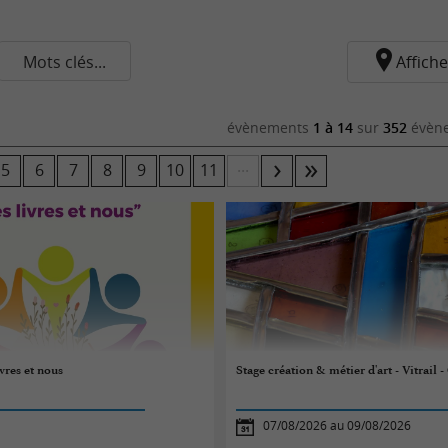
Mots clés...
Affiche
évènements
1 à 14
sur
352
évène
...
5
6
7
8
9
10
11
vres et nous
Stage création & métier d'art - Vitrai
07/08/2026 au 09/08/2026