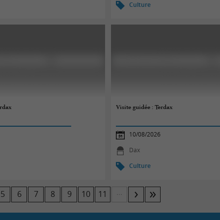
Culture
erdax
Visite guidée : Terdax
10/08/2026
Dax
Culture
...
5
6
7
8
9
10
11