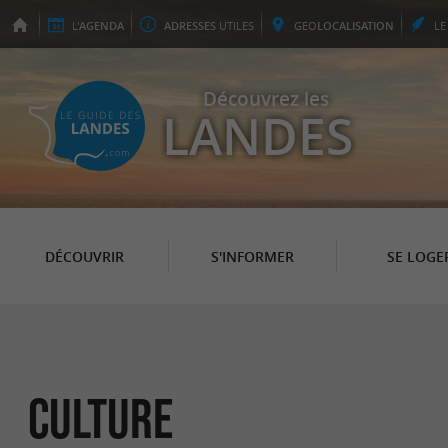
L'
AGENDA
ADRESSES
UTILES
GEO
LOCALISATION
L
Découvrez les
LANDES
DÉCOUVRIR
S'INFORMER
SE LOGE
Culture