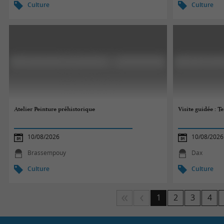
Culture
Culture
Atelier Peinture préhistorique
Visite guidée : T
10/08/2026
10/08/2026
Brassempouy
Dax
Culture
Culture
1
2
3
4