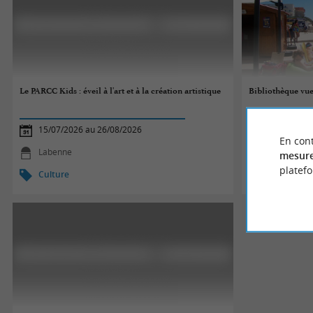
Le PARCC Kids : éveil à l'art et à la création artistique
Bibliothèque vu
15/07/2026 au 26/08/2026
06/07/2026
En cont
Labenne
Biscarross
mesure
platef
Culture
Culture