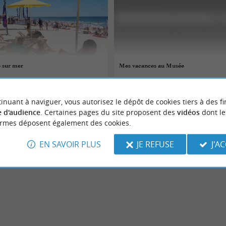
e sur mer
Mes vacances au Musée
 au 22/08/2026
04/07/2026 au 30/08/2026
inuant à naviguer, vous autorisez le dépôt de cookies tiers à des fi
e
Dax
 d'audience
. Certaines pages du site proposent des
vidéos
dont le
ormes déposent également des cookies.
Culture
EN SAVOIR PLUS
JE REFUSE
J'A