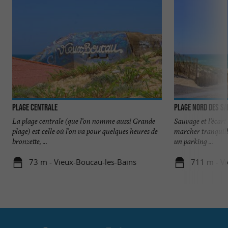
Plage Centrale
Plage Nord des S
La plage centrale (que l’on nomme aussi Grande
Sauvage et l’écart
plage) est celle où l’on va pour quelques heures de
marcher tranquill
bronzette, ...
un parking ...
73 m - Vieux-Boucau-les-Bains
711 m - V