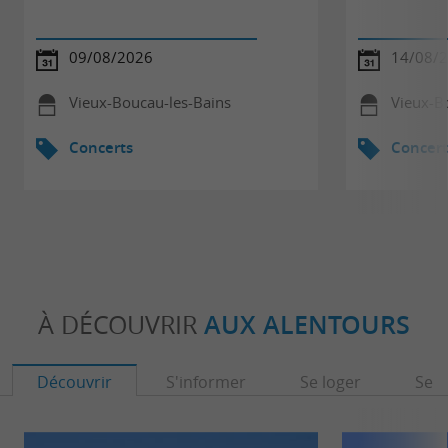
09/08/2026
14/08/
Vieux-Boucau-les-Bains
Vieux-B
Concerts
Concert
À DÉCOUVRIR
AUX ALENTOURS
Découvrir
S'informer
Se loger
Se r