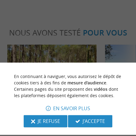
NOUS AVONS TESTÉ
POUR VOUS
En continuant à naviguer, vous autorisez le dépôt de
cookies tiers à des fins de
mesure d'audience
.
Incontournable
Détente
Certaines pages du site proposent des
vidéos
dont
les plateformes déposent également des cookies.
EN SAVOIR PLUS
Vieux-Boucau-les-Bains : à la
Le Top des La
découverte de la forêt landaise
baigner et pa
JE REFUSE
J'ACCEPTE
famille
926 m - Vieux-Boucau-les-Bains
7,8 km - 