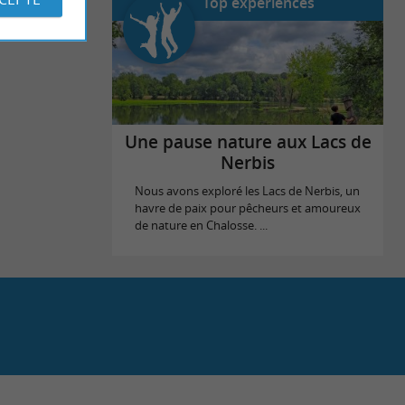
Top expériences
Une pause nature aux Lacs de
Nerbis
Nous avons exploré les Lacs de Nerbis, un
havre de paix pour pêcheurs et amoureux
de nature en Chalosse. ...