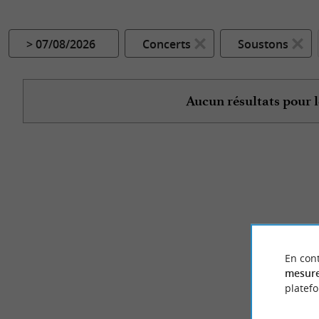
> 07/08/2026
Concerts
Soustons
Aucun résultats pour l
En cont
mesure
platef