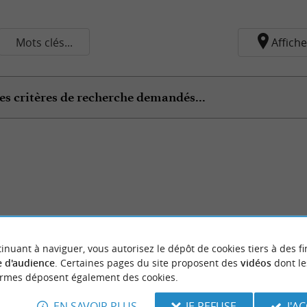
Mots clés...
Affiche
es critères de recherche demandés...
inuant à naviguer, vous autorisez le dépôt de cookies tiers à des fi
 d'audience
. Certaines pages du site proposent des
vidéos
dont le
ormes déposent également des cookies.
EN SAVOIR PLUS
JE REFUSE
J'A