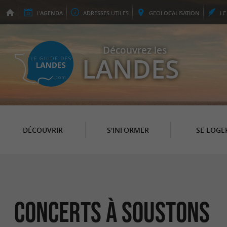
L'
AGENDA
ADRESSES
UTILES
GEO
LOCALISATION
L
Découvrez les
LANDES
DÉCOUVRIR
S'INFORMER
SE LOGE
Concerts à Soustons