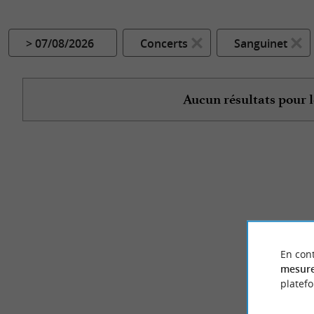
> 07/08/2026
Concerts
Sanguinet
Aucun résultats pour l
En cont
mesure
platef