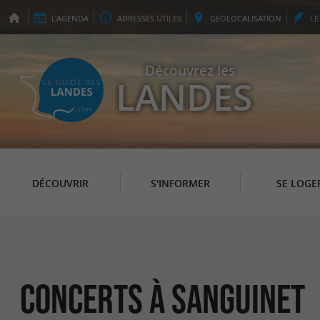
L'
AGENDA
ADRESSES
UTILES
GEO
LOCALISATION
L
Découvrez les
LANDES
DÉCOUVRIR
S'INFORMER
SE LOGE
Concerts à Sanguinet