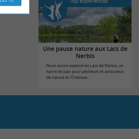
Top expériences
Une pause nature aux Lacs de
Nerbis
Nous avons exploré les Lacs de Nerbis, un
havre de paix pour pêcheurs et amoureux
de nature en Chalosse. ...