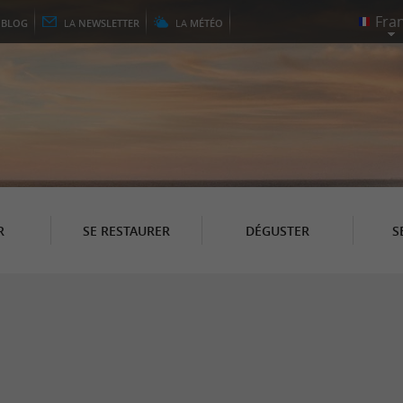
E
BLOG
LA
NEWSLETTER
LA
MÉTÉO
R
SE RESTAURER
DÉGUSTER
S