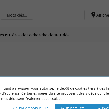
Mots clés...
Affiche
es critères de recherche demandés...
inuant à naviguer, vous autorisez le dépôt de cookies tiers à des fi
 d'audience
. Certaines pages du site proposent des
vidéos
dont le
ormes déposent également des cookies.
EN SAVOIR PLUS
JE REFUSE
J'A