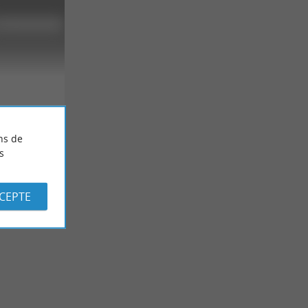
ns de
s
CCEPTE