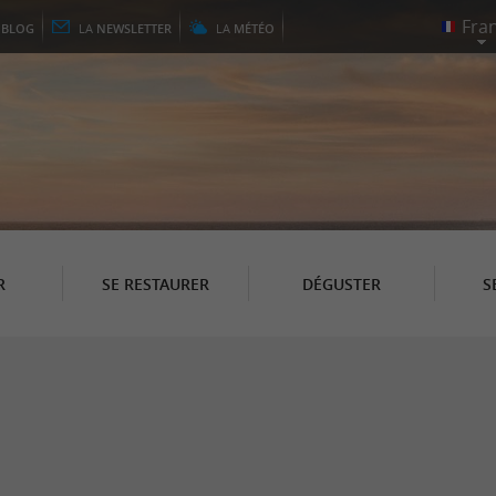
E
BLOG
LA
NEWSLETTER
LA
MÉTÉO
R
SE RESTAURER
DÉGUSTER
S