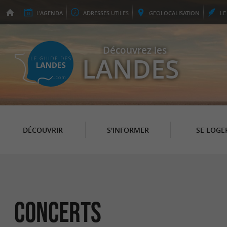
L'
AGENDA
ADRESSES
UTILES
GEO
LOCALISATION
L
Découvrez les
LANDES
DÉCOUVRIR
S'INFORMER
SE LOGE
Concerts