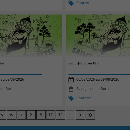
Concerts
ête
Saint-Julien en Fête
 au 09/08/2026
06/08/2026 au 09/08/2026
n-en-Born
Saint-Julien-en-Born
Concerts
...
5
6
7
8
9
10
11