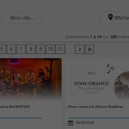
Mots clés...
Affiche
évènements
1 à 14
sur
280
évène
...
5
6
7
8
9
10
11
cal au BACKSTAGE
Dîner conert à la Maison Madeline
06/08/2026