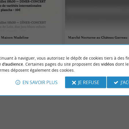
la Maison Madeline
Marché Nocturne au Château Garreau
06/08/2026
inuant à naviguer, vous autorisez le dépôt de cookies tiers à des fi
-Bains
Labastide d'Armagnac
 d'audience
. Certaines pages du site proposent des
vidéos
dont le
ormes déposent également des cookies.
Concerts
EN SAVOIR PLUS
JE REFUSE
J'A