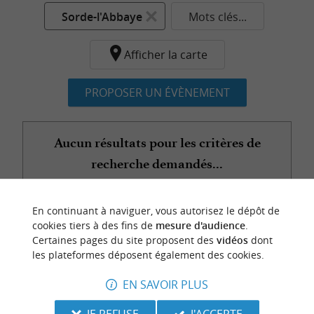
Sorde-l'Abbaye
Mots clés...
Afficher la carte
PROPOSER UN ÉVÈNEMENT
Aucun résultats pour les critères de
recherche demandés...
En continuant à naviguer, vous autorisez le dépôt de
n
o
t
e
c
o
u
p
e
c
o
e
u
cookies tiers à des fins de
mesure d'audience
.
r
d
r
Certaines pages du site proposent des
vidéos
dont
les plateformes déposent également des cookies.
EN SAVOIR PLUS
JE REFUSE
J'ACCEPTE