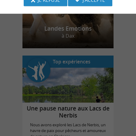
Landes Emotions
à Dax
Top expériences
Une pause nature aux Lacs de
Nerbis
Nous avons exploré les Lacs de Nerbis, un
havre de paix pour pêcheurs et amoureux