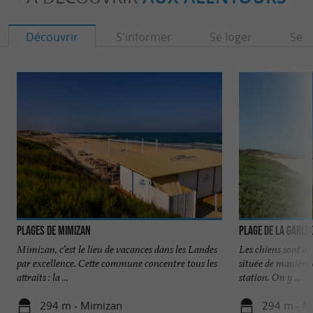
Découvrir
S'informer
Se loger
Se r
Plages de Mimizan
Plage de la Garlu
Mimizan, c’est le lieu de vacances dans les Landes
Les chiens sont aut
par excellence. Cette commune concentre tous les
située de manière 
attraits : la ...
station. On y ...
294 m - Mimizan
294 m - M