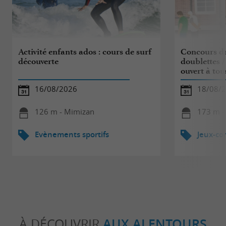
Activité enfants ados : cours de surf
Concours d
découverte
doublettes /
ouvert à tou
16/08/2026
18/08/
126 m - Mimizan
173 m -
Evènements sportifs
Jeux-co
À DÉCOUVRIR
AUX ALENTOURS