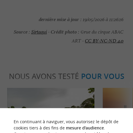
dernière mise à jour :
19/05/2026 à 11:26:16
Source :
Crédit photo :
Sirtaqui
-
©rue du cirque ABAC
ART -
CC BY-NC-ND 4.0
NOUS AVONS TESTÉ
POUR VOUS
En continuant à naviguer, vous autorisez le dépôt de
cookies tiers à des fins de
mesure d'audience
.
Familiale
Incontour