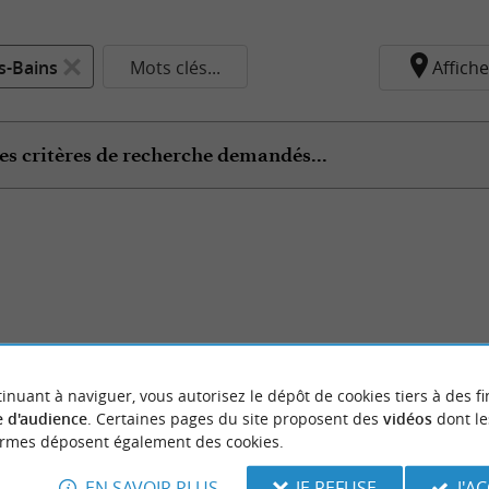
s-Bains
Mots clés...
Affiche
es critères de recherche demandés...
inuant à naviguer, vous autorisez le dépôt de cookies tiers à des fi
 d'audience
. Certaines pages du site proposent des
vidéos
dont le
ormes déposent également des cookies.
EN SAVOIR PLUS
JE REFUSE
J'A