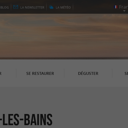
E
BLOG
LA
NEWSLETTER
LA
MÉTÉO
R
SE RESTAURER
DÉGUSTER
S
-les-Bains