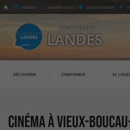
L'
AGENDA
ADRESSES
UTILES
GEO
LOCALISATION
L
Découvrez les
LANDES
DÉCOUVRIR
S'INFORMER
SE LOGE
Cinéma à Vieux-Boucau