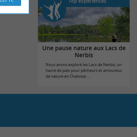
Top expériences
Une pause nature aux Lacs de
Nerbis
Nous avons exploré les Lacs de Nerbis, un
havre de paix pour pêcheurs et amoureux
de nature en Chalosse. ...