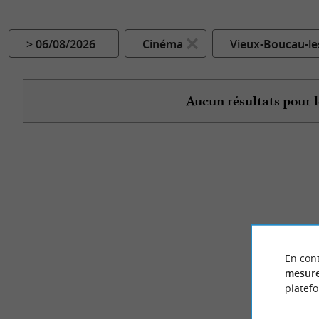
> 06/08/2026
Cinéma
Vieux-Boucau-le
Aucun résultats pour l
En cont
mesure
platef