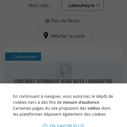
Mots clés...
Labouheyre
Plus de filtres
Afficher la carte
Labouheyre
Contrôle Technique Verif'Auto Labouheyre
En continuant à naviguer, vous autorisez le dépôt de
cookies tiers à des fins de
mesure d'audience
.
Certaines pages du site proposent des
vidéos
dont
n
o
t
e
c
o
u
p
e
c
o
e
u
les plateformes déposent également des cookies.
EN SAVOIR PLUS