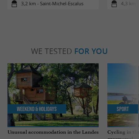
3,2 km - Saint-Michel-Escalus
4,3 km -
WE TESTED
FOR YOU
Weekend & Holidays
Sport
Unusual accommodation in the Landes
Cycling in th
greenways!