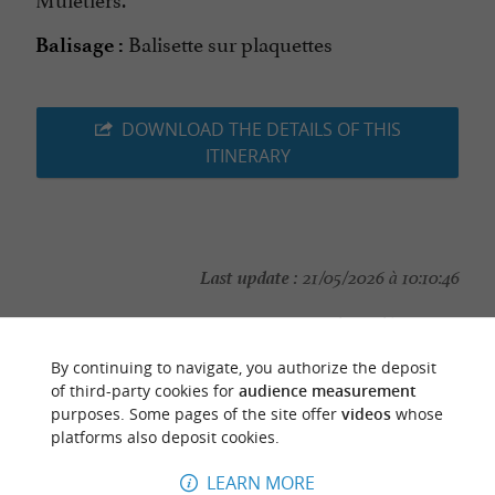
Balisette sur plaquettes
Balisage :
DOWNLOAD THE DETAILS OF THIS
ITINERARY
Last update :
21/05/2026 à 10:10:46
Source :
Sirtaqui
|
CDT 40
Photo credit :
@Sirtaqui Cf. CDT 40
By continuing to navigate, you authorize the deposit
of third-party cookies for
audience measurement
purposes. Some pages of the site offer
videos
whose
platforms also deposit cookies.
LEARN MORE
TO DISCOVER
AROUND