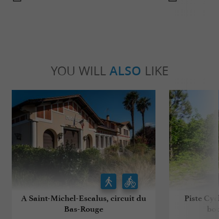
YOU WILL
ALSO
LIKE
A Saint-Michel-Escalus, circuit du
Piste Cyc
Bas-Rouge
bou