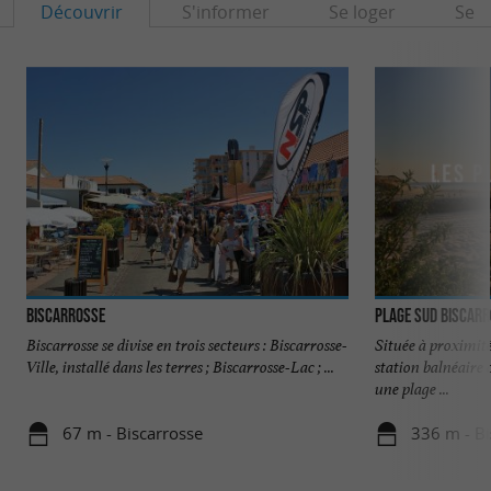
Découvrir
S'informer
Se loger
Se r
Biscarrosse
Plage Sud Biscar
Biscarrosse se divise en trois secteurs : Biscarrosse-
Située à proximité
Ville, installé dans les terres ; Biscarrosse-Lac ; ...
station balnéaire 
une plage ...
67 m - Biscarrosse
336 m - Bi