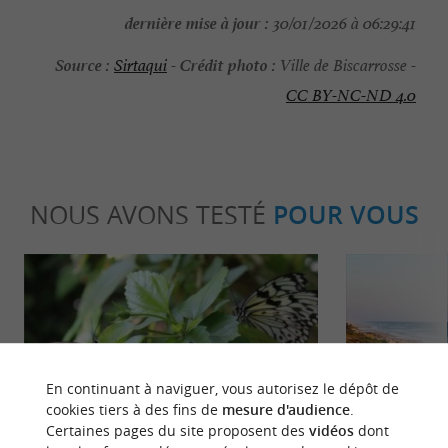
dernière mise à jour :
30/01/2026 à 06:29:41
Source :
Crédit photo :
Sirtaqui
-
Ville de Biscarrosse -
CC BY-NC-ND 4.0
NOUS AVONS TESTÉ
POUR VOUS
En continuant à naviguer, vous autorisez le dépôt de
Familiale
Incontour
cookies tiers à des fins de
mesure d'audience
.
Certaines pages du site proposent des
vidéos
dont