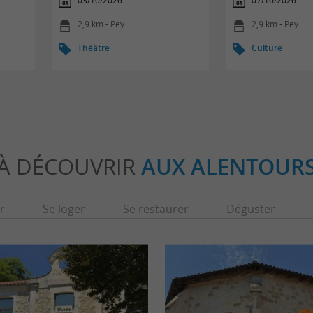
03/10/2026
07/10/2026
2,9 km - Pey
2,9 km - Pey
Théâtre
Culture
À DÉCOUVRIR
AUX ALENTOUR
r
Se loger
Se restaurer
Déguster