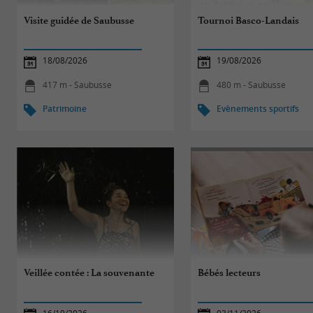
Visite guidée de Saubusse
Tournoi Basco-Landais
18/08/2026
19/08/2026
417 m - Saubusse
480 m - Saubusse
Patrimoine
Evènements sportifs
Veillée contée : La souvenante
Bébés lecteurs