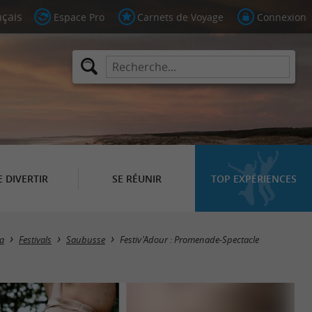
Espace Pro
Carnets de Voyage
Connexion
E DIVERTIR
SE RÉUNIR
TOP EXPÉRIENCES
a
Festivals
Saubusse
Festiv'Adour : Promenade-Spectacle