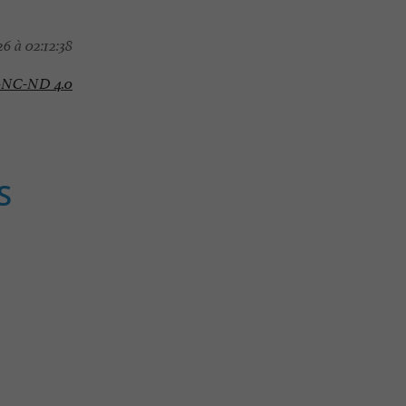
6 à 02:12:38
-NC-ND 4.0
S
Culturelle