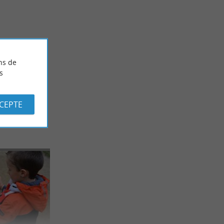
entre sources
Les arènes et la course landaise
-être
12,7 km - Dax
ns de
s
CCEPTE