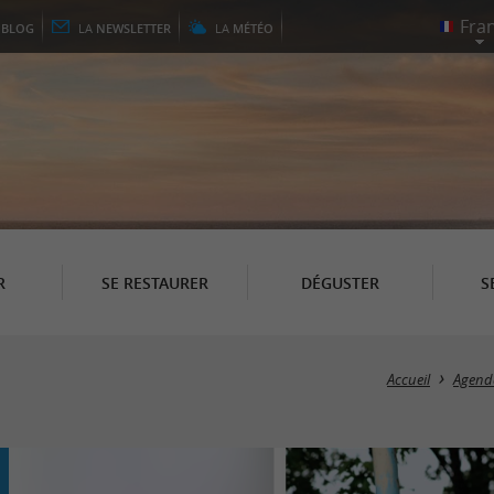
E
BLOG
LA
NEWSLETTER
LA
MÉTÉO
R
SE RESTAURER
DÉGUSTER
S
Accueil
Agend