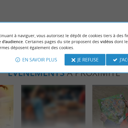
vacances dans les Landes ?
Les thermes et spas des Landes : 
Casas de las Lanas à Saubrigues !
miraculeuses et parenthèses bien
aubrigues
12,7 km - Dax
inuant à naviguer, vous autorisez le dépôt de cookies tiers à des fi
 d'audience
. Certaines pages du site proposent des
vidéos
dont le
ormes déposent également des cookies.
EN SAVOIR PLUS
JE REFUSE
J'A
ÉVÈNEMENTS
À PROXIMITÉ