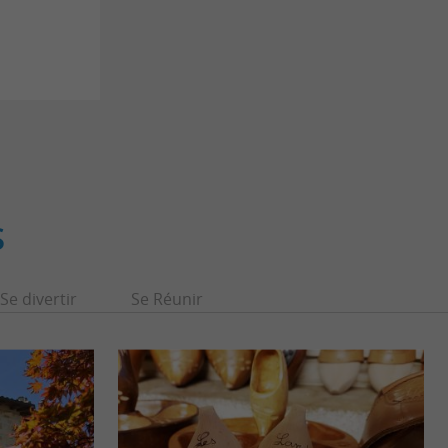
S
Se divertir
Se Réunir