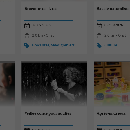
Brocante de livres
Balade naturaliste
26/09/2026
03/10/2026
2,0 km - Orist
2,0 km - Orist
Brocantes, Vides greniers
Culture
Veillée conte pour adultes
Après-midi jeux