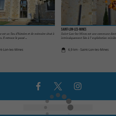
Saint-Lon-les-Mines
 est un lieu d'histoire et de mémoire situé à
Saint-Lon-les-Mines est une commune dont l
 Il retrace le passé ...
intrinsèquement liée à l' exploitation minière.
int-Lon-les-Mines
6,9 km - Saint-Lon-les-Mines