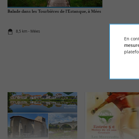
Balade dans les Tourbières de l’Estanque, à Mées
Une maison de 
Découvrez Las 
8,5 km - Mées
11,1 km - S
En cont
mesure
platef