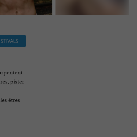
ESTIVALS
 arpentent
res, pister
les êtres