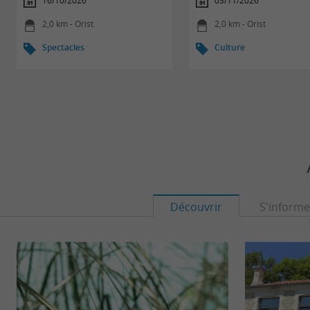
16/10/2026
03/11/2026
2,0 km - Orist
2,0 km - Orist
Spectacles
Culture
Découvrir
S'informe