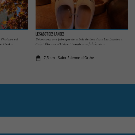
Le Sabot des Landes
'histoire est
Découvrez une fabrique de sabots de bois dans Les Landes à
 C'est ...
Saint-Étienne-d'Orthe ! Longtemps fabriqués ...
7,5 km - Saint-Étienne-d'Orthe