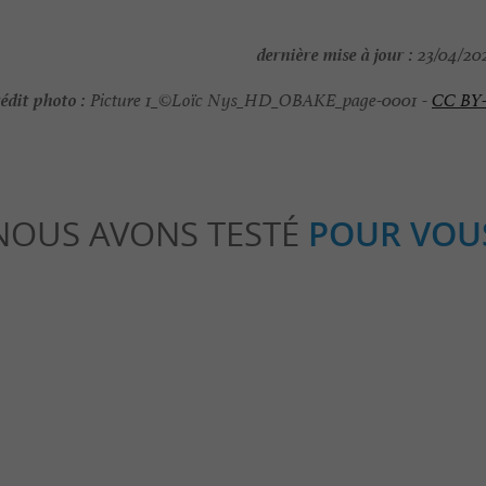
dernière mise à jour :
23/04/202
édit photo :
Picture 1_©Loïc Nys_HD_OBAKE_page-0001 -
CC BY
NOUS AVONS TESTÉ
POUR VOU
eekend
Détente