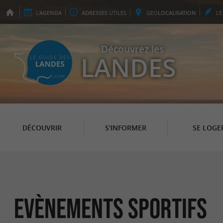
L'
AGENDA
ADRESSES
UTILES
GEO
LOCALISATION
L
Découvrez les
LANDES
DÉCOUVRIR
S'INFORMER
SE LOGE
Evènements sportifs