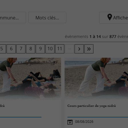
mmune...
Mots clés...
Affiche
évènements
1 à 14
sur
877
évène
...
5
6
7
8
9
10
11
drà
Cours particulier de yoga nidrà
08/08/2026