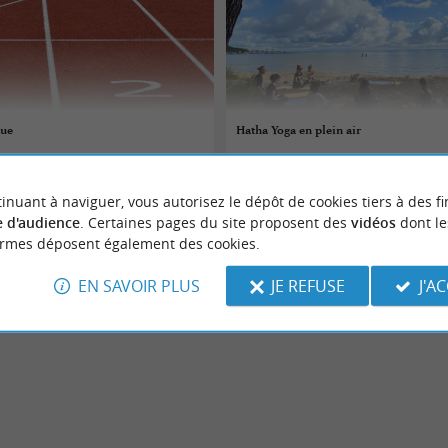
que
Hatha Yoga en plein air
08/08/2026
inuant à naviguer, vous autorisez le dépôt de cookies tiers à des fi
Biscarrosse
 d'audience
. Certaines pages du site proposent des
vidéos
dont le
ormes déposent également des cookies.
 sportifs
Evènements sportifs
EN SAVOIR PLUS
JE REFUSE
J'A