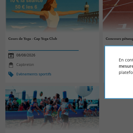
Cours de Yoga - Cap Yoga Club
Concours pétan
08/08/2026
08/08/2026
En cont
Capbreton
Pissos
mesure
platef
Evènements sportifs
Evènements