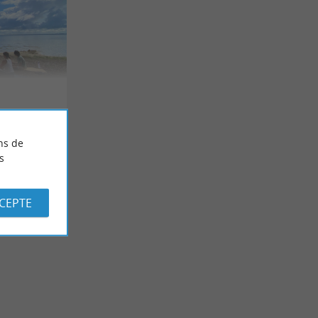
ns de
s
CCEPTE